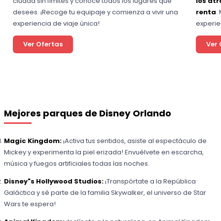
ciudad sin límites y conoce todos los lugares que
los at
desees. ¡Recoge tu equipaje y comienza a vivir una
renta
.
experiencia de viaje única!
experie
Ver Ofertas
Ver 
Mejores parques de Disney Orlando
Magic Kingdom:
¡Activa tus sentidos, asiste al espectáculo de
Mickey y experimenta la piel erizada! Envuélvete en escarcha,
música y fuegos artificiales todas las noches.
Disney"s Hollywood Studios:
¡Transpórtate a la República
Galáctica y sé parte de la familia Skywalker, el universo de Star
Wars te espera!