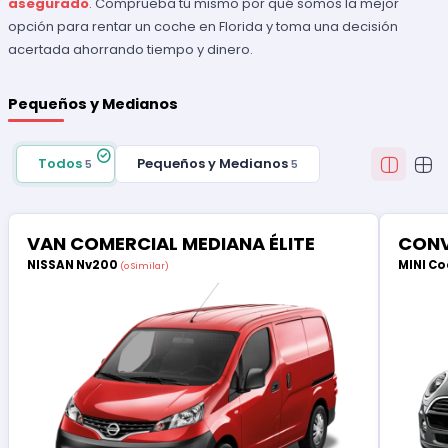
asegurado
. Comprueba tú mismo por qué somos la mejor
opción para rentar un coche en Florida y toma una decisión
acertada ahorrando tiempo y dinero.
Pequeños y Medianos
Todos
Pequeños y Medianos
5
5
VAN COMERCIAL MEDIANA ÉLITE
CONV
NISSAN Nv200
MINI Co
(o Similar)