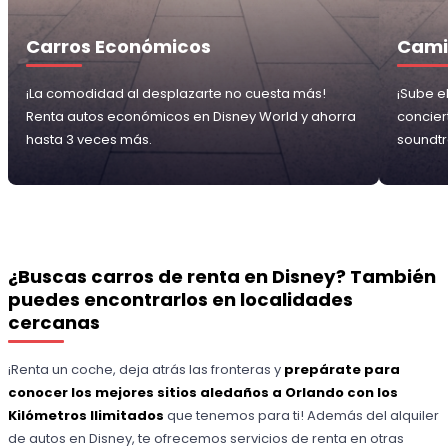
Carros Económicos
Cami
¡La comodidad al desplazarte no cuesta más!
¡Sube e
Renta autos económicos en Disney World y ahorra
conciert
hasta 3 veces más.
soundtr
¿Buscas carros de renta en Disney? También
puedes encontrarlos en localidades
cercanas
¡Renta un coche, deja atrás las fronteras y
prepárate para
conocer los mejores sitios aledaños a Orlando con los
Kilómetros
Ilimitados
que tenemos para ti! Además del alquiler
de autos en Disney, te ofrecemos servicios de renta en otras