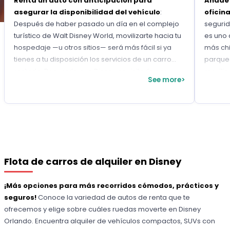
Renta un auto con anticipación para
Añade e
asegurar la disponibilidad del vehículo
:
oficin
Después de haber pasado un día en el complejo
seguri
turístico de Walt Disney World, movilizarte hacia tu
es uno 
hospedaje —u otros sitios— será más fácil si ya
más chic
tienes a tu disposición los servicios de un carro
parques
rentado. Recuerda que Disney es visitado por
movilic
See more>
multitudes y que tener acceso al transporte
Elige la
público allí será desafiante. Por eso, ¡adelántate al
cada ni
reloj y evita los contratiempos
personalizando
tus recorridos
con un coche de alquiler!
Flota de carros de alquiler en Disney
¡Más opciones para más recorridos cómodos, prácticos y
seguros!
Conoce la variedad de autos de renta que te
ofrecemos y elige sobre cuáles ruedas moverte en Disney
Orlando. Encuentra alquiler de vehículos compactos, SUVs con