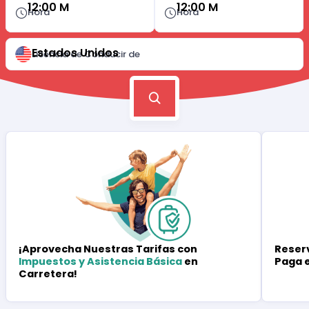
12:00 M
12:00 M
Hora
Hora
Estados Unidos
Licencia de Conducir de
Reserv
¡Aprovecha Nuestras Tarifas con
Paga 
Impuestos y Asistencia Básica
en
Carretera!