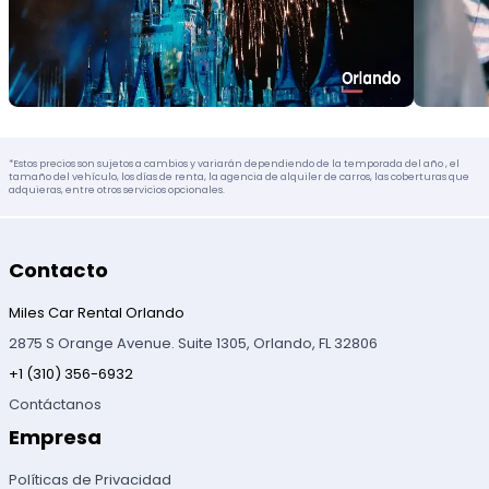
*Estos precios son sujetos a cambios y variarán dependiendo de la temporada del año , el
tamaño del vehículo, los días de renta, la agencia de alquiler de carros, las coberturas que
adquieras, entre otros servicios opcionales.
Contacto
Miles Car Rental Orlando
2875 S Orange Avenue. Suite 1305, Orlando, FL 32806
+1 (310) 356-6932
Contáctanos
Empresa
Políticas de Privacidad