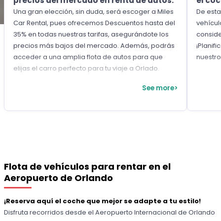
precios del mercado en renta de autos:
el coc
Una gran elección, sin duda, será escoger a Miles
De esta
Car Rental, pues ofrecemos Descuentos hasta del
vehícul
35% en todas nuestras tarifas, asegurándote los
conside
precios más bajos del mercado. Además, podrás
¡Planifi
acceder a una amplia flota de autos para que
nuestr
elijas el carro perfecto para tu viaje a Orlado.
See more>
Flota de vehículos para rentar en el
Aeropuerto de Orlando
¡Reserva aquí el coche que mejor se adapte a tu estilo!
Disfruta recorridos desde el Aeropuerto Internacional de Orlando