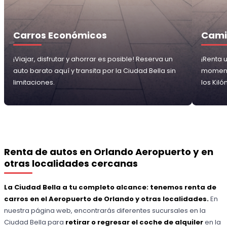
Carros Económicos
Cami
¡Viajar, disfrutar y ahorrar es posible! Reserva un
¡Renta 
auto barato aquí y transita por la Ciudad Bella sin
momento
limitaciones.
los Kiló
Renta de autos en Orlando Aeropuerto y en
otras localidades cercanas
La Ciudad Bella a tu completo alcance: tenemos renta de
carros en el Aeropuerto de Orlando y otras localidades.
En
nuestra página web, encontrarás diferentes sucursales en la
Ciudad Bella para
retirar o regresar el coche de alquiler
en la