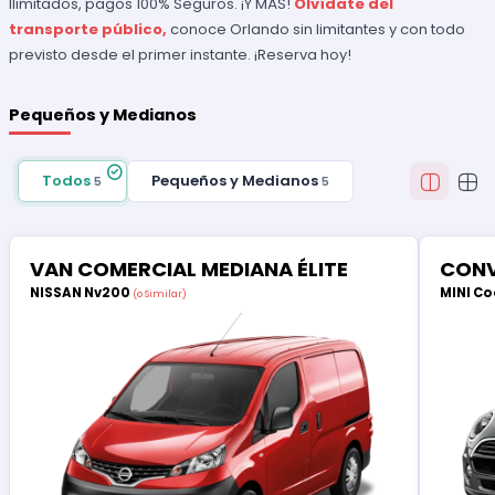
Ilimitados, pagos 100% Seguros. ¡Y MÁS!
Olvídate del
transporte público,
conoce Orlando sin limitantes y con todo
previsto desde el primer instante. ¡Reserva hoy!
Pequeños y Medianos
Todos
Pequeños y Medianos
5
5
VAN COMERCIAL MEDIANA ÉLITE
CONV
NISSAN Nv200
MINI Co
(o Similar)