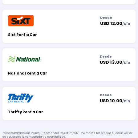
Desde
USD 12.00
/
Día
Sixt Rent a Car
Desde
USD 13.00
/
Día
National Rent a Car
Desde
USD 10.00
/
Día
Thrifty Rent a Car
*Precios basados en los resultados entre los últimos 12 - 24 meses. Los precios pueden variar
de acuerdo a la temporada y disponibilidad.