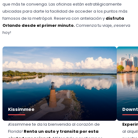
que más te convenga. Las oficinas están estratégicamente
ubicadas para darte la facilidad de acceder a los puntos más
famosos de la metrópoli. Reserva con antelación y
disfruta
Orlando desde el primer minuto.
Comienza tu viaje, ¡reserva
hoy!
Kissimmee
Downt
¡Kissimmee te da la bienvenida al corazón de
Experi
Florida!
Renta un auto y transita por esta
al alqu