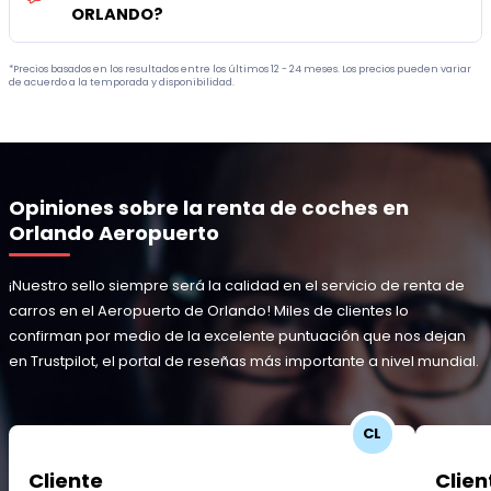
ORLANDO?
*Precios basados en los resultados entre los últimos 12 - 24 meses. Los precios pueden variar
de acuerdo a la temporada y disponibilidad.
Opiniones sobre la renta de coches en
Orlando Aeropuerto
¡Nuestro sello siempre será la calidad en el servicio de renta de
carros en el Aeropuerto de Orlando! Miles de clientes lo
confirman por medio de la excelente puntuación que nos dejan
en Trustpilot, el portal de reseñas más importante a nivel mundial.
CL
Cliente
Clien