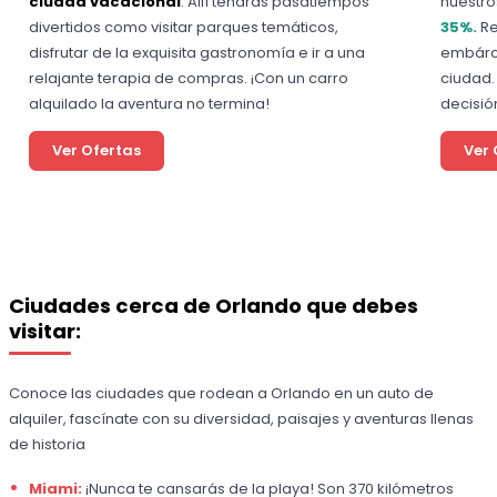
ciudad vacacional
. Allí tendrás pasatiempos
nuestr
divertidos como visitar parques temáticos,
35%.
Re
disfrutar de la exquisita gastronomía e ir a una
embárca
relajante terapia de compras. ¡Con un carro
ciudad.
alquilado la aventura no termina!
decisió
Ver Ofertas
Ver 
Ciudades cerca de Orlando que debes
visitar:
Conoce las ciudades que rodean a Orlando en un auto de
alquiler, fascínate con su diversidad, paisajes y aventuras llenas
de historia
Miami:
¡Nunca te cansarás de la playa! Son 370 kilómetros