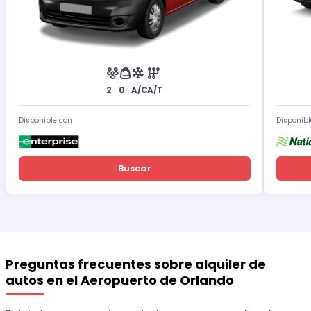
2
0
A/C
A/T
Disponible con
Disponibl
Buscar
Preguntas frecuentes sobre alquiler de
autos en el Aeropuerto de Orlando