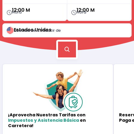
12:00 M
12:00 M
Hora
Hora
Estados Unidos
Licencia de Conducir de
Reserv
¡Aprovecha Nuestras Tarifas con
Paga 
Impuestos y Asistencia Básica
en
Carretera!