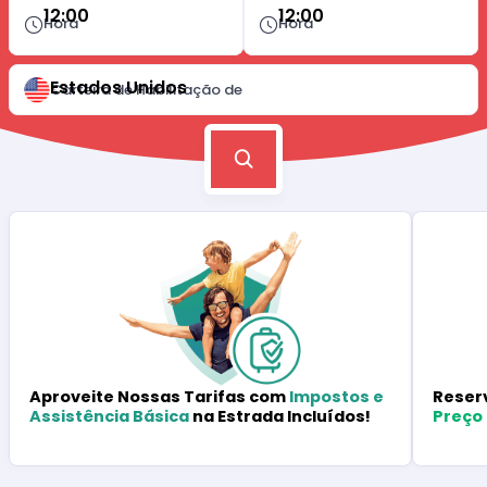
12:00
12:00
Hora
Hora
Estados Unidos
Carteira de Habilitação de
Reser
Aproveite Nossas Tarifas com
Impostos e
Preço
Assistência Básica
na Estrada Incluídos!