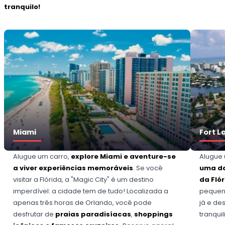
tranquilo!
Miami
Fort L
Alugue um carro,
explore Miami e aventure-se
Alugue 
a viver experiências memoráveis
. Se você
uma da
visitar a Flórida, a "Magic City" é um destino
da Fló
imperdível: a cidade tem de tudo! Localizada a
pequena
apenas três horas de Orlando, você pode
já e de
desfrutar de
praias paradisíacas
,
shoppings
tranqui