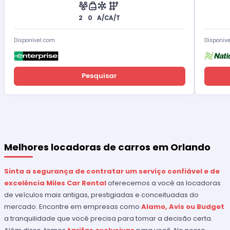
2
0
A/C
A/T
Disponível com
Disponív
Pesquisar
Melhores locadoras de carros em Orlando
Sinta a segurança de contratar um serviço confiável e de
excelência
Miles Car Rental
oferecemos a você as locadoras
de veículos mais antigas, prestigiadas e conceituadas do
mercado. Encontre em empresas como
Alamo, Avis ou Budget
a tranquilidade que você precisa para tomar a decisão certa.