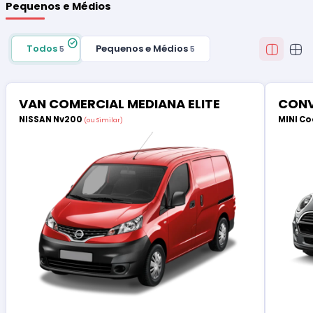
Pequenos e Médios
Todos
Pequenos e Médios
5
5
VAN COMERCIAL MEDIANA ELITE
CONV
NISSAN Nv200
MINI Co
(ou Similar)