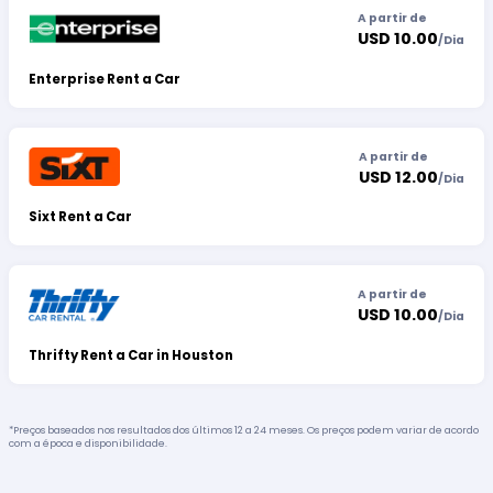
A partir de
USD 10.00
/
Dia
Enterprise Rent a Car
A partir de
USD 12.00
/
Dia
Sixt Rent a Car
A partir de
USD 10.00
/
Dia
Thrifty Rent a Car in Houston
*Preços baseados nos resultados dos últimos 12 a 24 meses. Os preços podem variar de acordo
com a época e disponibilidade.