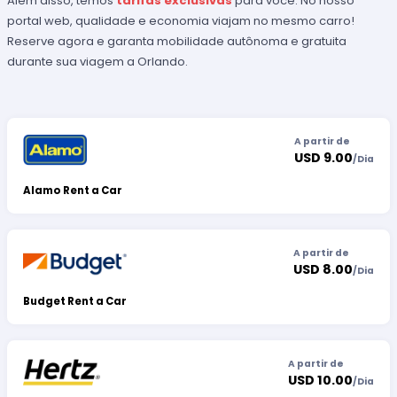
Além disso, temos
tarifas exclusivas
para você. No nosso
portal web, qualidade e economia viajam no mesmo carro!
Reserve agora e garanta mobilidade autônoma e gratuita
durante sua viagem a Orlando.
A partir de
USD 9.00
/
Dia
Alamo Rent a Car
A partir de
USD 8.00
/
Dia
Budget Rent a Car
A partir de
USD 10.00
/
Dia