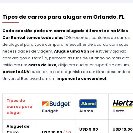
Tipos de carros para alugar em Orlando, FL
Cada ocasião pede um carro alugado diferente e na Miles
Car Rental temos todos eles
! Oferecemos centenas de carros
de aluguel para você comparar e escolher de acordo com suas
necessidades de viagem.
Alugue uma Van
se estiver viajando
com amigos ou família, percorra as ruas de Orlando no mais alto
estilo em um
carro de luxo
, dirija em qualquer superfície em um
potente SUV
ou sinta-se o protagonista de um filme descendo a
Universal Boulevard em um
imponente conversível
.
Tipos de
carros para
Budget
Alamo
Hertz
alugar
Aluguel de
USD 9.00
USD 10.00
Carro
USD 10.00
/
Dia