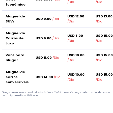
/
Dia
/
Dia
Econômico
Aluguel de
USD 12.00
USD 13.00
USD 9.00
/
Dia
SUVs
/
Dia
/
Dia
Aluguel de
USD 8.00
USD 15.00
Carros de
USD 9.00
/
Dia
/
Dia
/
Dia
Luxo
Vans para
USD 10.00
USD 15.00
USD 11.00
/
Dia
alugar
/
Dia
/
Dia
Aluguel de
USD 10.00
USD 15.00
carros
USD 14.00
/
Dia
/
Dia
/
Dia
conversíveis
*Preços baseados nos resultados dos últimos 12 a 24 meses. Os preços podem variar de acordo
com a época e disponibilidade.