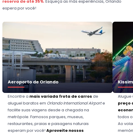
reserva de até 35%
. Esqueça as más experiências, Orlando
espera por você!
Aeroporto de Orlando
Kissi
Encontre a
mais variada frota de carros
de
Alugue
aluguel baratos em
Orlando International Airport
e
preço 
facilite suas viagens desde a chegada na
econom
metrópole. Famosos parques, museus,
todos o
restaurantes, praias e paisagens naturais
Ao vol
esperam por você!
Aproveite nossos
memória