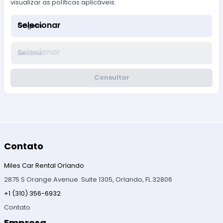
visualizar as políticas aplicáveis.
Selecionar
Origem
Selecionar
Destino
Consultar
Contato
Miles Car Rental Orlando
2875 S Orange Avenue. Suite 1305, Orlando, FL 32806
+1 (310) 356-6932
Contato
Empresa