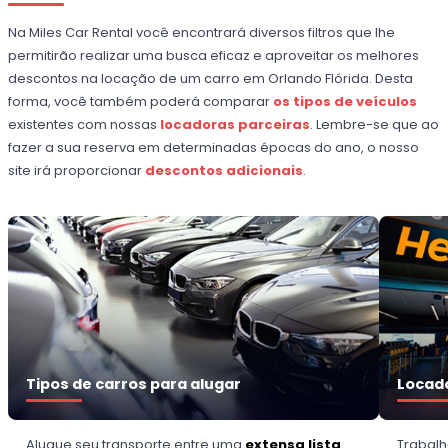
Na Miles Car Rental você encontrará diversos filtros que lhe
permitirão realizar uma busca eficaz e aproveitar os melhores
descontos na locação de um carro em Orlando Flórida. Desta
forma, você também poderá comparar
os tipos de veículos
existentes com nossas
locadoras parceiras
. Lembre-se que ao
fazer a sua reserva em determinadas épocas do ano, o nosso
site irá proporcionar
descontos adicionais
.
Tipos de carros para alugar
Locado
Alugue seu transporte entre uma
extensa lista
Trabal