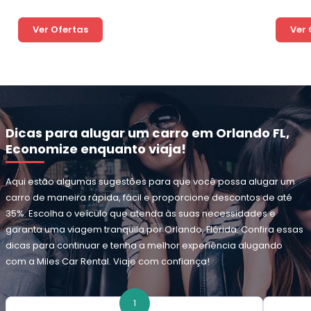
Ver Ofertas
Ver 
Dicas para alugar um carro em Orlando FL,
Economize enquanto viaja!
Aqui estão algumas sugestões para que você possa alugar um
carro de maneira rápida, fácil e proporcione descontos de até
35%. Escolha o veículo que atenda às suas necessidades e
garanta uma viagem tranquila por Orlando, Flórida. Confira essas
dicas para continuar e tenha a melhor experiência alugando
com a Miles Car Rental. Viaje com confiança!
1