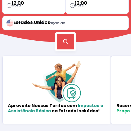
12:00
12:00
Hora
Hora
Estados Unidos
Carteira de Habilitação de
Reser
Aproveite Nossas Tarifas com
Impostos e
Preço
Assistência Básica
na Estrada Incluídos!