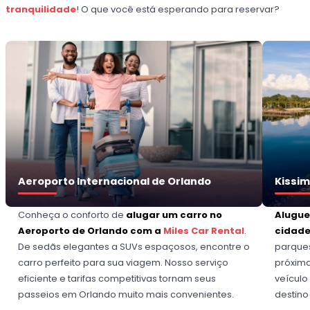
tranquilidade
! O que você está esperando para reservar?
Aeroporto Internacional de Orlando
Kissi
Conheça o conforto de
alugar um carro no
Alugue
Aeroporto de Orlando com
a
Miles Car Rental
.
cidade
De sedãs elegantes a SUVs espaçosos, encontre o
parques
carro perfeito para sua viagem. Nosso serviço
próxima
eficiente e tarifas competitivas tornam seus
veículo
passeios em Orlando muito mais convenientes.
destino