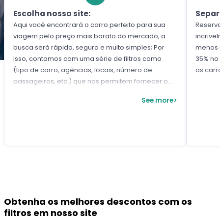
Escolha nosso site:
Separ
Aqui você encontrará o carro perfeito para sua
Reserv
viagem pelo preço mais barato do mercado, a
incrive
busca será rápida, segura e muito simples; Por
menos 
isso, contamos com uma série de filtros como
35% no 
(tipo de carro, agências, locais, número de
os car
passageiros, etc.) que nos permitem fornecer o
carro que você precisa para sua viagem a
See more>
Orlando.
Obtenha os melhores descontos com os
filtros em nosso site