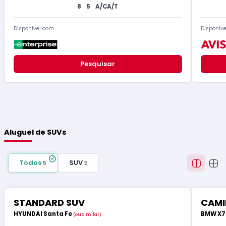
8
5
A/C
A/T
Disponível com
Disponív
Pesquisar
Aluguel de SUVs
Todos
SUV
5
5
STANDARD SUV
CAMI
HYUNDAI Santa Fe
BMW X
(ou Similar)