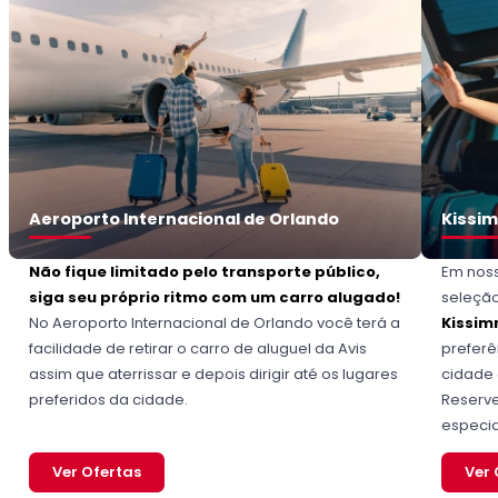
Aeroporto Internacional de Orlando
Kissi
Não fique limitado pelo transporte público,
Em noss
siga seu próprio ritmo com um carro alugado!
seleçã
No Aeroporto Internacional de Orlando você terá a
Kissi
facilidade de retirar o carro de aluguel da Avis
preferê
assim que aterrissar e depois dirigir até os lugares
cidade 
preferidos da cidade.
Reserve
especia
Ver Ofertas
Ver 