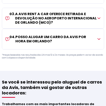
03
.
A AVIS RENT A CAR OFERECE RETIRADA E
DEVOLUÇÃO NO AEROPORTO INTERNACIONAL
DE ORLANDO (MCO)?
04
.
POSSO ALUGAR UM CARRO DA AVIS POR
HORA EM ORLANDO?
*Preços baseados nos resultados dos últimos 12 a 24 meses. Os preços podem variar de acordo
com a época e disponibilidade.
Se você se interessou pelo aluguel de carros
da Avis, também vai gostar de outras
locadoras:
Trabalhamos com as mais importantes locadoras de