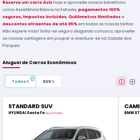
Reserve um carro Avis
hoje e aproveite nossos benefícios
como Assistência Básica na Estrada,
pagamentos 100%
seguros, Impostos Incluídos
,
Quilômetros Ilimitados
e
descontos atraentes de até 35%
em todas as nossas tarifas.
Não espere mais! Sinta-se seguro alugando conosco, aproveite
as nossas vantagens em poupar e aventure-se na Cidade dos
Parques.
Aluguel de Carros Econômicos
Todos
SUV
5
5
STANDARD SUV
CAMI
HYUNDAI Santa Fe
BMW X
(ou Similar)