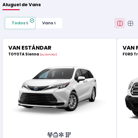
Aluguel de Vans
Todos
Vans
5
5
VAN ESTÁNDAR
VAN 
TOYOTA Sienna
FORD T
(ou Similar)