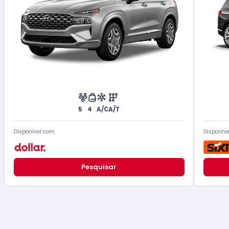
5
4
A/C
A/T
Disponível com
Disponív
Pesquisar