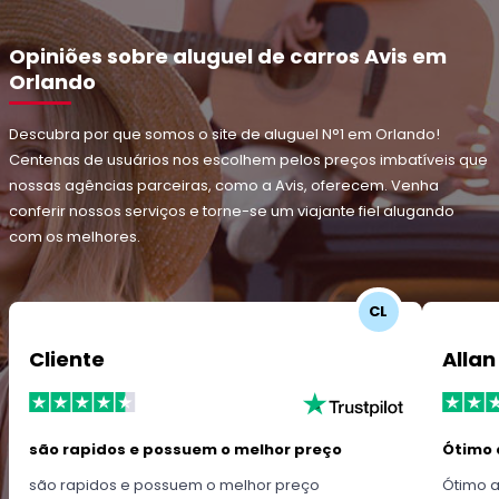
Opiniões sobre aluguel de carros Avis em
Orlando
Descubra por que somos o site de aluguel N°1 em Orlando!
Centenas de usuários nos escolhem pelos preços imbatíveis que
nossas agências parceiras, como a Avis, oferecem. Venha
conferir nossos serviços e torne-se um viajante fiel alugando
com os melhores.
CL
Cliente
Allan
são rapidos e possuem o melhor preço
Ótimo 
são rapidos e possuem o melhor preço
Ótimo 