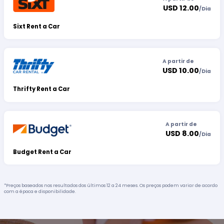
USD 12.00
/
Dia
Sixt Rent a Car
A partir de
USD 10.00
/
Dia
Thrifty Rent a Car
A partir de
USD 8.00
/
Dia
Budget Rent a Car
*Preços baseados nos resultados dos últimos 12 a 24 meses. Os preços podem variar de acordo
com a época e disponibilidade.