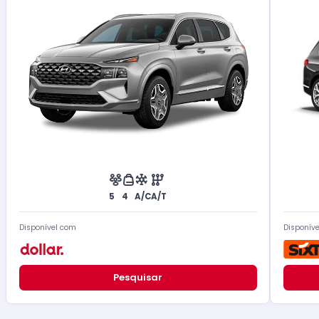
5
4
A/C
A/T
Disponível com
Disponív
Pesquisar